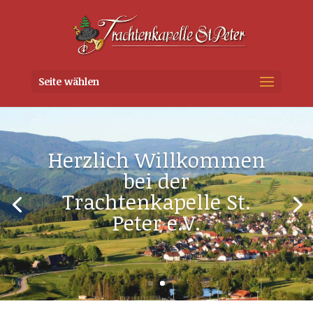
Seite wählen
Herzlich Willkommen
bei der
Trachtenkapelle St.
Peter e.V.