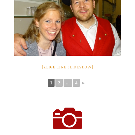
[ZEIGE EINE SLIDESHOW]
1
2
...
4
►
